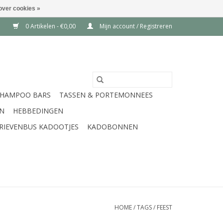
over cookies »
0 Artikelen - €0,00
Mijn account / Registreren
SHAMPOO BARS
TASSEN & PORTEMONNEES
EN
HEBBEDINGEN
RIEVENBUS KADOOTJES
KADOBONNEN
HOME
/
TAGS
/
FEEST