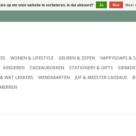
kies op om onze website te verbeteren. Is dat akkoord?
Ja
Nee
Meer 
IES
WONEN & LIFESTYLE
GEUREN & ZEPEN
HAPPYSOAPS & 
KINDEREN
CADEAUBOEKEN
STATIONERY & GIFTS
SIERAD
 & WAT LEKKERS
WENSKAARTEN
JUF & MEESTER CADEAUS
B
MERKEN