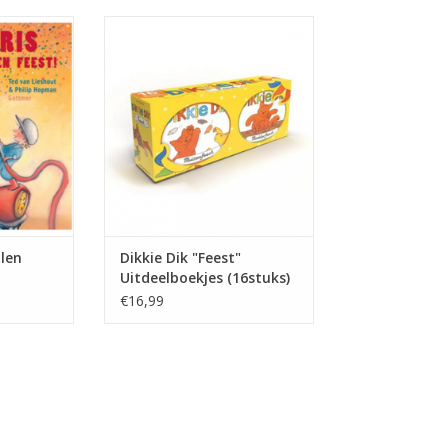
eboren. Is
‘Dikkie Dik Feest! -
een feest?
Uitdeelboekjes' is een box met
 niet. Hij
zestien feestelijke uitdeelboekjes
jd, want het
over de geliefde rode kat van Jet
j. Wat is er
Boeke. In de doos zitten zestien
g om een
kleine kartonboekjes met vier
ren?
verschillende verhaaltjes.
NKELWAGEN
TOEVOEGEN AAN WINKELWAGEN
llen
Dikkie Dik "Feest"
Uitdeelboekjes (16stuks)
€16,99