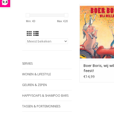
9,8
Er is een lammetje g
dat geen reden voor 
Boer Boris vindt van
Min: €
0
Max: €
20
heeft helemaal geen ti
is druk op de boerderi
dan wél voor nodi
feestje te vie
TOEVOEGEN AAN WI
SERVIES
Boer Boris, wij wi
feest!
WONEN & LIFESTYLE
€14,99
GEUREN & ZEPEN
HAPPYSOAPS & SHAMPOO BARS
TASSEN & PORTEMONNEES