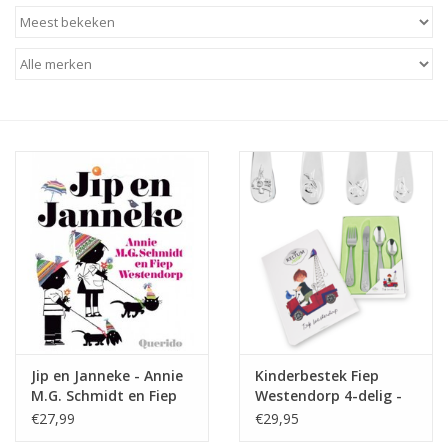
Baby & Kids
Kinderen
Cadeauboeken
Stationery & Gifts
Sieraden
Hebbedingen
Thee, Koffie & wat Lekkers
Jip en Janneke - Annie
Kinderbestek Fiep
M.G. Schmidt en Fiep
Westendorp 4-delig -
Wenskaarten
Westendorp
Keltum
€27,99
€29,95