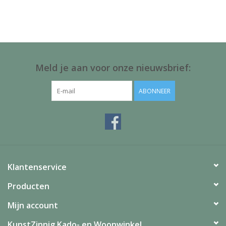
Juf & Meester Cadeaus
Brievenbus Kadootjes
Kadobonnen
Meld je aan voor onze nieuwsbrief:
Geslaagd!
ABONNEER
Merken
Klantenservice
Producten
Mijn account
KunstZinnig Kado- en Woonwinkel