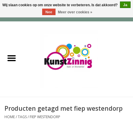
Wij slaan cookies op om onze website te verbeteren. Is dat akkoord?
Ja
Nee
Meer over cookies »
0 Artikelen - €0,00
Home
Servies
Wonen & Lifestyle
Geuren & Zepen
HappySoaps & Shampoo
Bars
Producten getagd met fiep westendorp
HOME
/
TAGS
/
FIEP WESTENDORP
Tassen & Portemonnees