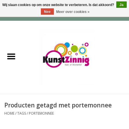
Wij slaan cookies op om onze website te verbeteren. Is dat akkoord?
Ja
Nee
Meer over cookies »
0 Artikelen - €0,00
Home
Servies
Wonen & Lifestyle
Geuren & Zepen
HappySoaps & Shampoo
Bars
Producten getagd met portemonnee
HOME
/
TAGS
/
PORTEMONNEE
Tassen & Portemonnees