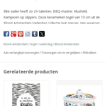
Elke vader heeft zo z’n talenten. BBQ-master. Klusheld.
Kampioen op slippers. Deze keramieken tegel van 13 cm uit de
Blond Amsterdam Vaderdag collectie laat precies zien waarom
hij de beste papa is. Met vrolijke illustraties en herkenbare dad-
momenten is dit een decoratief én persoonlijk cadeau. Zet ‘m
neer in de keuken, schuur, werkkamer of zijn eigen mini-
blond amsterdam
/
tegel
/
vaderdag
/
Blond Amsterdam
mancave. Voor de vader die alles kan. En het liefst zelf doet.
Breedte: 13,00 cm
Hoogte: 0,50 cm
Diepte: 13,00 cm
Aan verlanglijst toevoegen
/
Toevoegen om te vergelijken
/
Afdrukken
Materiaal: Keramiek
Gerelateerde producten