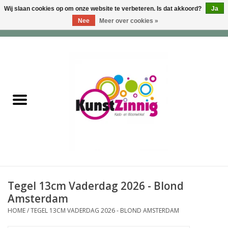
Wij slaan cookies op om onze website te verbeteren. Is dat akkoord?
Ja
Nee
Meer over cookies »
0 Artikelen - €0,00
Home
Servies
Wonen & Lifestyle
Geuren & Zepen
HappySoaps & Shampoo
Bars
Tegel 13cm Vaderdag 2026 - Blond
Amsterdam
Tassen & Portemonnees
HOME
/
TEGEL 13CM VADERDAG 2026 - BLOND AMSTERDAM