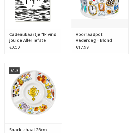
Cadeaukaartje "Ik vind
Voorraadpot
jou de Allerliefste
Vaderdag - Blond
Papa" - Zoedt
Amsterdam
€0,50
€17,99
SALE
Snackschaal 26cm