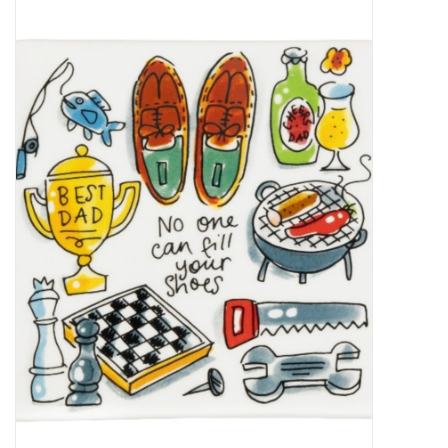
Baby & Kids
Kinderen
Cadeauboeken
Stationery & Gifts
Sieraden
Hebbedingen
Thee, Koffie & wat Lekkers
Wenskaarten