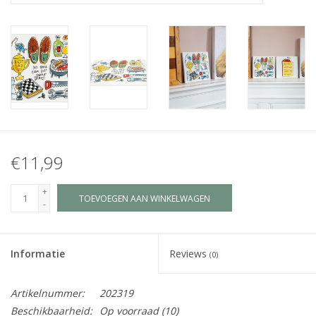
Juf & Meester Cadeaus
Brievenbus Kadootjes
Kadobonnen
Geslaagd!
€11,99
Merken
+
TOEVOEGEN AAN WINKELWAGEN
-
Informatie
Reviews
(0)
Artikelnummer:
202319
Beschikbaarheid:
Op voorraad
(10)