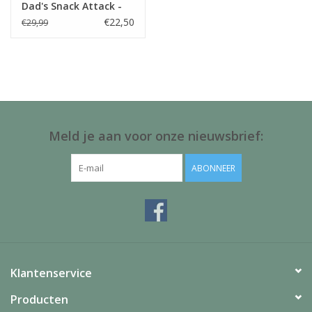
Dad's Snack Attack -
Blond Amsterdam
€22,50
€29,99
Meld je aan voor onze nieuwsbrief:
ABONNEER
Klantenservice
Producten