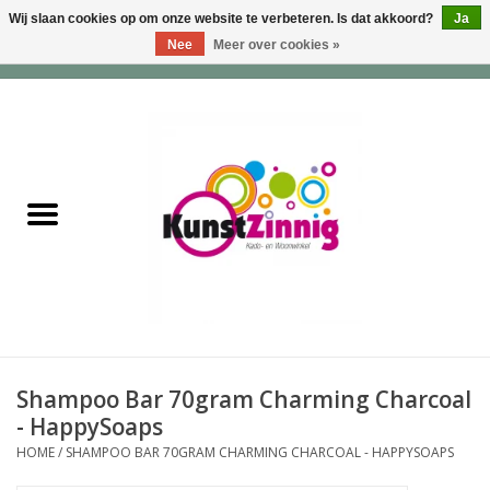
Wij slaan cookies op om onze website te verbeteren. Is dat akkoord?
Ja
Nee
Meer over cookies »
0 Artikelen - €0,00
Home
Servies
Wonen & Lifestyle
Geuren & Zepen
HappySoaps & Shampoo
Bars
Shampoo Bar 70gram Charming Charcoal
- HappySoaps
Tassen & Portemonnees
HOME
/
SHAMPOO BAR 70GRAM CHARMING CHARCOAL - HAPPYSOAPS