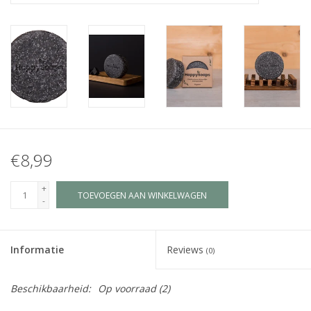
Juf & Meester Cadeaus
Brievenbus Kadootjes
Kadobonnen
Geslaagd!
€8,99
Merken
+
TOEVOEGEN AAN WINKELWAGEN
-
Informatie
Reviews
(0)
Beschikbaarheid:
Op voorraad
(2)