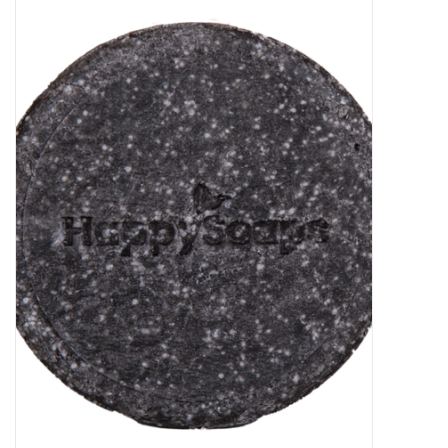
Baby & Kids
Kinderen
Cadeauboeken
Stationery & Gifts
Sieraden
Hebbedingen
Thee, Koffie & wat Lekkers
Wenskaarten