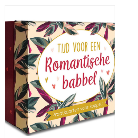
Baby & Kids
Kinderen
Cadeauboeken
Stationery & Gifts
Sieraden
Hebbedingen
Thee, Koffie & wat Lekkers
Wenskaarten