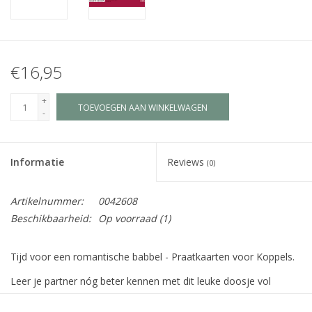
€16,95
+
TOEVOEGEN AAN WINKELWAGEN
-
Informatie
Reviews
(0)
Artikelnummer:
0042608
Beschikbaarheid:
Op voorraad
(1)
Tijd voor een romantische babbel - Praatkaarten voor Koppels.
Leer je partner nóg beter kennen met dit leuke doosje vol
verrassende vragen! Of je nu nog maar net samen bent of al