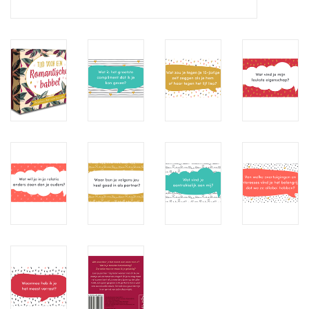
Juf & Meester Cadeaus
Brievenbus Kadootjes
Kadobonnen
Geslaagd!
Merken