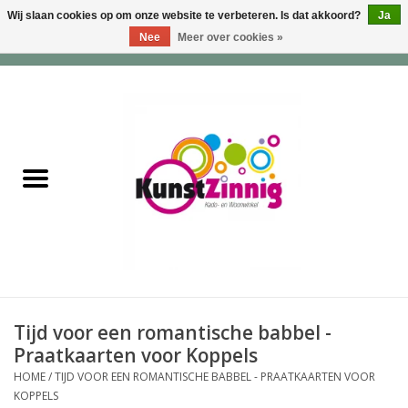
Wij slaan cookies op om onze website te verbeteren. Is dat akkoord?
Ja
Nee
Meer over cookies »
0 Artikelen - €0,00
Home
Servies
Wonen & Lifestyle
Geuren & Zepen
HappySoaps & Shampoo
Bars
Tijd voor een romantische babbel -
Praatkaarten voor Koppels
Tassen & Portemonnees
HOME
/
TIJD VOOR EEN ROMANTISCHE BABBEL - PRAATKAARTEN VOOR
KOPPELS