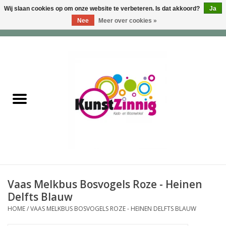
Wij slaan cookies op om onze website te verbeteren. Is dat akkoord?
Ja
Nee
Meer over cookies »
0 Artikelen - €0,00
Home
Servies
Wonen & Lifestyle
Geuren & Zepen
HappySoaps & Shampoo
Bars
Vaas Melkbus Bosvogels Roze - Heinen
Delfts Blauw
Tassen & Portemonnees
HOME
/
VAAS MELKBUS BOSVOGELS ROZE - HEINEN DELFTS BLAUW