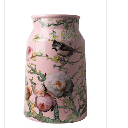
Baby & Kids
Kinderen
Cadeauboeken
Stationery & Gifts
Sieraden
Hebbedingen
Thee, Koffie & wat Lekkers
Wenskaarten