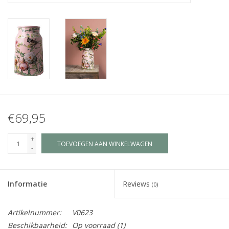
Juf & Meester Cadeaus
Brievenbus Kadootjes
Kadobonnen
Geslaagd!
€69,95
Merken
+
TOEVOEGEN AAN WINKELWAGEN
-
Informatie
Reviews
(0)
Artikelnummer:
V0623
Beschikbaarheid:
Op voorraad
(1)