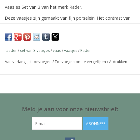
Vaasjes Set van 3 van het merk Räder.
Deze vaasjes zijn gemaakt van fijn porselein. Het contrast van
gladde oppervlakken en fijne reliëfstructuur geeft het een
bijzonder effect.
Afmetingen 4-6x7-10 cm
raeder
/
set van 3 vaasjes
/
vaas
/
vaasjes
/
Räder
Aan verlanglijst toevoegen
/
Toevoegen om te vergelijken
/
Afdrukken
Meld je aan voor onze nieuwsbrief:
ABONNEER