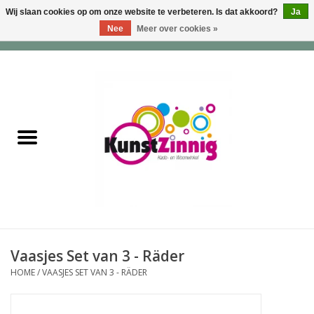
Wij slaan cookies op om onze website te verbeteren. Is dat akkoord?
Ja
Nee
Meer over cookies »
0 Artikelen - €0,00
Home
Servies
Wonen & Lifestyle
Geuren & Zepen
HappySoaps & Shampoo
Bars
Vaasjes Set van 3 - Räder
HOME
/
VAASJES SET VAN 3 - RÄDER
Tassen & Portemonnees