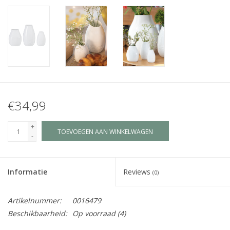
Juf & Meester Cadeaus
Brievenbus Kadootjes
Kadobonnen
Geslaagd!
€34,99
Merken
+
TOEVOEGEN AAN WINKELWAGEN
-
Informatie
Reviews
(0)
Artikelnummer:
0016479
Beschikbaarheid:
Op voorraad
(4)