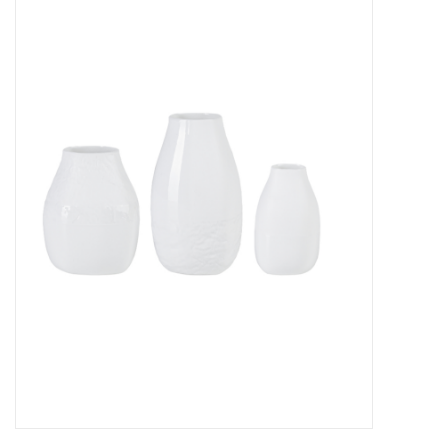
Baby & Kids
Kinderen
Cadeauboeken
Stationery & Gifts
Sieraden
Hebbedingen
Thee, Koffie & wat Lekkers
Wenskaarten