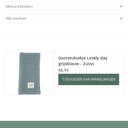
Baby & Kids
Kinderen
Cadeauboeken
Stationery & Gifts
Gastendoekje Lovely day
grijsblauw - Zusss
Sieraden
€8,99
TOEVOEGEN AAN WINKELWAGEN
Hebbedingen
Thee, Koffie & wat Lekkers
Wenskaarten