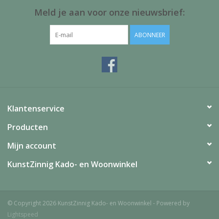
Juf & Meester Cadeaus
Meld je aan voor onze nieuwsbrief:
Brievenbus Kadootjes
ABONNEER
Kadobonnen
Geslaagd!
Klantenservice
Merken
Producten
Mijn account
KunstZinnig Kado- en Woonwinkel
© Copyright 2026 KunstZinnig Kado- en Woonwinkel - Powered by
Lightspeed