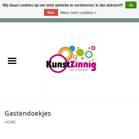
Wij slaan cookies op om onze website te verbeteren. Is dat akkoord?
Ja
Nee
Meer over cookies »
0 Artikelen - €0,00
Home
Servies
Wonen & Lifestyle
Geuren & Zepen
HappySoaps & Shampoo
Bars
Gastendoekjes
HOME
Tassen & Portemonnees