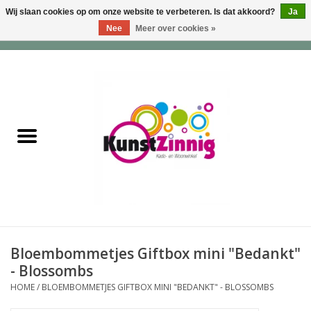
Wij slaan cookies op om onze website te verbeteren. Is dat akkoord?
Ja
Nee
Meer over cookies »
0 Artikelen - €0,00
Home
Servies
Wonen & Lifestyle
Geuren & Zepen
HappySoaps & Shampoo
Bars
Bloembommetjes Giftbox mini "Bedankt"
- Blossombs
Tassen & Portemonnees
HOME
/
BLOEMBOMMETJES GIFTBOX MINI "BEDANKT" - BLOSSOMBS