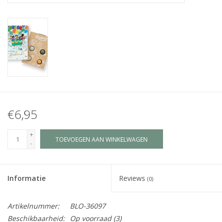
Juf & Meester Cadeaus
Brievenbus Kadootjes
Kadobonnen
Geslaagd!
€6,95
Merken
+
TOEVOEGEN AAN WINKELWAGEN
-
Informatie
Reviews
(0)
Artikelnummer:
BLO-36097
Beschikbaarheid:
Op voorraad
(3)