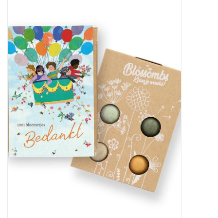
Baby & Kids
Kinderen
Cadeauboeken
Stationery & Gifts
Sieraden
Hebbedingen
Thee, Koffie & wat Lekkers
Wenskaarten