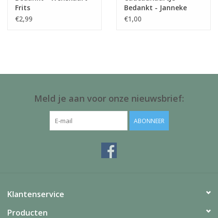
Frits
Bedankt - Janneke
Brinkman
€2,99
€1,00
Meld je aan voor onze nieuwsbrief:
ABONNEER
Klantenservice
Producten