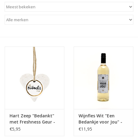
Baby & Kids
Kinderen
Cadeauboeken
Stationery & Gifts
Sieraden
Hebbedingen
Thee, Koffie & wat Lekkers
Hart Zeep "Bedankt"
Wijnfles Wit "Een
met Freshness Geur -
Bedankje voor Jou" -
Wenskaarten
100% Leuk
The Big Gifts
€5,95
€11,95