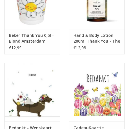
Beker Thank You 0,5l -
Hand & Body Lotion
Blond Amsterdam
200ml Thank You - The
Gift Label
€12,99
€12,98
Bedankt - Wenskaart
CadeauKaartje