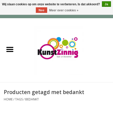
Wij slaan cookies op om onze website te verbeteren. Is dat akkoord?
Ja
Nee
Meer over cookies »
0 Artikelen - €0,00
Home
Servies
Wonen & Lifestyle
Geuren & Zepen
HappySoaps & Shampoo
Bars
Producten getagd met bedankt
HOME
/
TAGS
/
BEDANKT
Tassen & Portemonnees