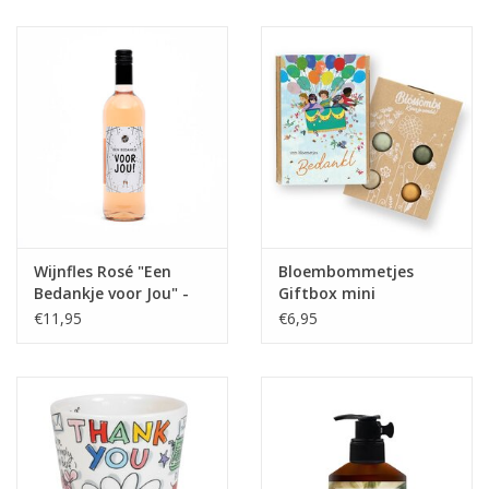
Juf & Meester Cadeaus
Brievenbus Kadootjes
Kadobonnen
Geslaagd!
Merken
Wijnfles Rosé "Een
Bloembommetjes
Bedankje voor Jou" -
Giftbox mini
The Big Gifts
"Bedankt" - Blossombs
€11,95
€6,95