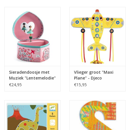
Juf & Meester Cadeaus
Brievenbus Kadootjes
Kadobonnen
Geslaagd!
Merken
Sieradendoosje met
Vlieger groot "Maxi
Muziek "Lentemelodie"
Plane" - Djeco
- Djeco
€24,95
€15,95