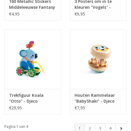
160 Metallic Stickers
3 Posters om in te
Middeleeuwse Fantasy
kleuren "Vogels" -
- Djeco
Djeco
€4,95
€9,95
Trekfiguur Koala
Houten Rammelaar
"Otto" - Djeco
"BabyShaki" - Djeco
€29,95
€7,95
Pagina 1 van 4
1
2
3
4