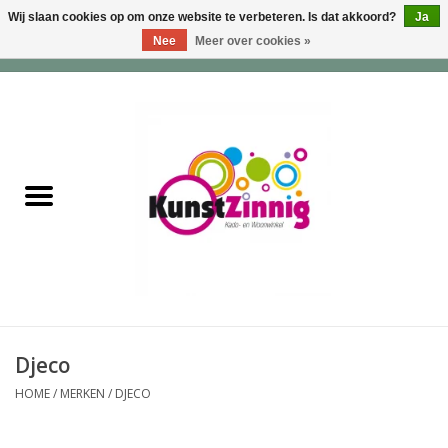
Wij slaan cookies op om onze website te verbeteren. Is dat akkoord?
Ja
Nee
Meer over cookies »
0 Artikelen - €0,00
Home
Servies
Wonen & Lifestyle
Geuren & Zepen
HappySoaps & Shampoo
Bars
Djeco
HOME
/
MERKEN
/
DJECO
Tassen & Portemonnees