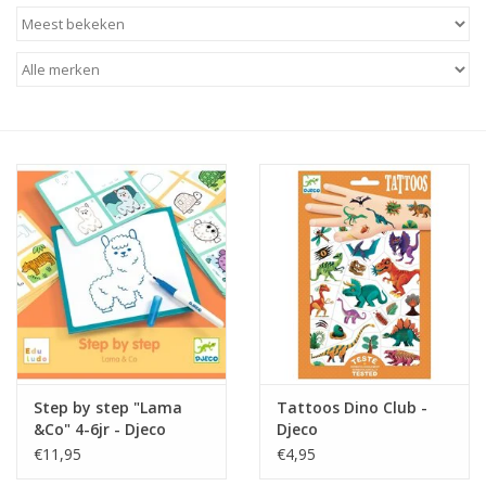
Baby & Kids
Kinderen
Cadeauboeken
Stationery & Gifts
Sieraden
Hebbedingen
Thee, Koffie & wat Lekkers
Step by step "Lama
Tattoos Dino Club -
&Co" 4-6jr - Djeco
Djeco
Wenskaarten
€11,95
€4,95