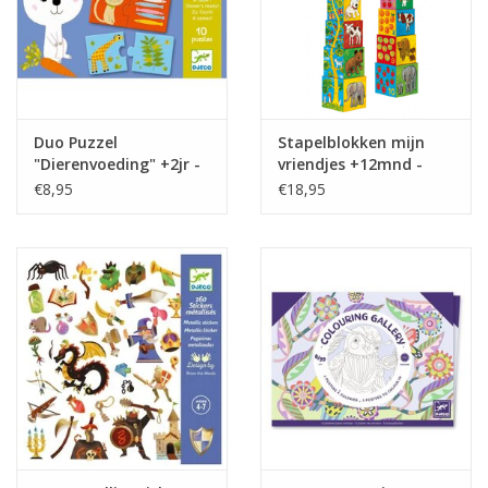
Duo Puzzel
Stapelblokken mijn
"Dierenvoeding" +2jr -
vriendjes +12mnd -
Djeco
Djeco
€8,95
€18,95