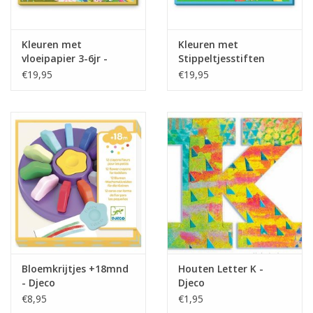
Kleuren met
Kleuren met
vloeipapier 3-6jr -
Stippeltjesstiften
Djeco
+18mnd - Djeco
€19,95
€19,95
Bloemkrijtjes +18mnd
Houten Letter K -
- Djeco
Djeco
€8,95
€1,95