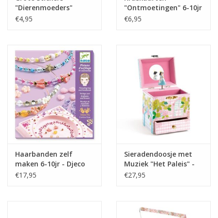
"Dierenmoeders"
"Ontmoetingen" 6-10jr
+18mnd - Djeco
- Djeco
€4,95
€6,95
Haarbanden zelf
Sieradendoosje met
maken 6-10jr - Djeco
Muziek "Het Paleis" -
Djeco
€17,95
€27,95