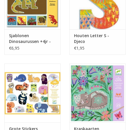
Sjablonen
Houten Letter S -
Dinosaurussen +4jr -
Djeco
Djeco
€6,95
€1,95
Grote Stickers
Kraskaarten