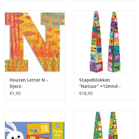
Houten Letter N -
Stapelblokken
Djeco
"Natuur" +12mnd -
Djeco
€1,95
€18,95