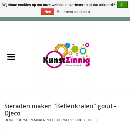
Wij slaan cookies op om onze website te verbeteren. Is dat akkoord?
Ja
Nee
Meer over cookies »
0 Artikelen - €0,00
Home
Servies
Wonen & Lifestyle
Geuren & Zepen
HappySoaps & Shampoo
Bars
Sieraden maken "Bellenkralen" goud -
Djeco
Tassen & Portemonnees
HOME
/
SIERADEN MAKEN "BELLENKRALEN" GOUD - DJECO