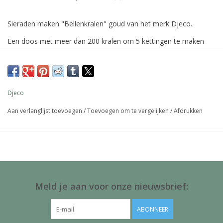
Sieraden maken "Bellenkralen" goud van het merk Djeco.
Een doos met meer dan 200 kralen om 5 kettingen te maken
met goudkleurige glans. Een goed doordacht kleurenschema
voor een harmonieus resultaat. Ze zullen met veel plezier
gedragen worden door klein en groot!
Djeco
Aan verlanglijst toevoegen
/
Toevoegen om te vergelijken
/
Afdrukken
Inhoud: 29 kralen met bellen, 200 gemiddelde kralen,
strikjes en 4 meter elastisch draad.
Meld je aan voor onze nieuwsbrief:
ABONNEER