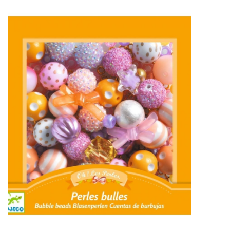
Baby & Kids
Kinderen
Cadeauboeken
Stationery & Gifts
Sieraden
Hebbedingen
Thee, Koffie & wat Lekkers
Wenskaarten