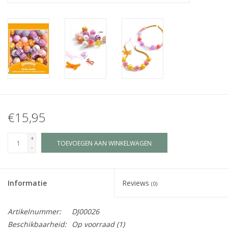
Juf & Meester Cadeaus
Brievenbus Kadootjes
Kadobonnen
Geslaagd!
€15,95
Merken
+
TOEVOEGEN AAN WINKELWAGEN
-
Informatie
Reviews
(0)
Artikelnummer:
DJ00026
Beschikbaarheid:
Op voorraad
(1)