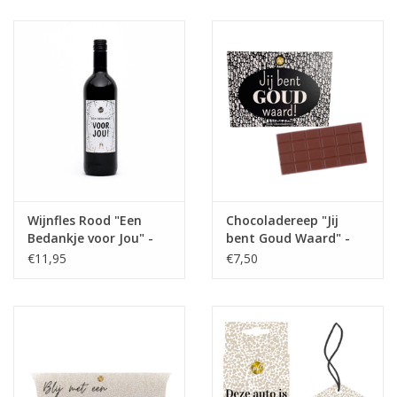
Wijnfles Rood "Een
Chocoladereep "Jij
Bedankje voor Jou" -
bent Goud Waard" -
The Big Gifts
The Big Gifts
€11,95
€7,50