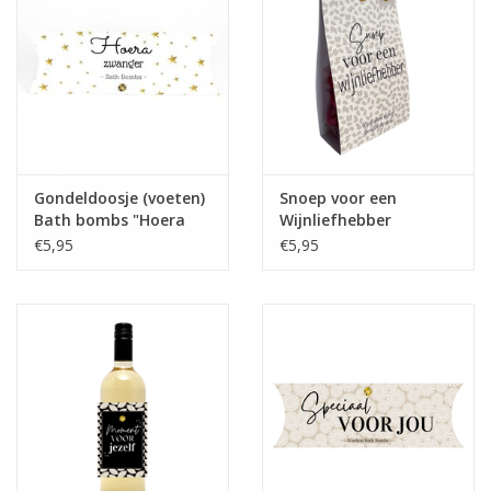
Gondeldoosje (voeten)
Snoep voor een
Bath bombs "Hoera
Wijnliefhebber
Zwanger" - The Big
"Wijnballen" - The Big
€5,95
€5,95
Gifts
Gifts