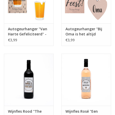
Juf & Meester Cadeaus
Brievenbus Kadootjes
Autogeurhanger "Van
Autogeurhanger "Bij
Kadobonnen
Harte Gefeliciteerd" -
Oma is het altijd
The Big Gifts
Feest!" - The Big Gifts
€3,99
€3,99
Geslaagd!
Merken
Wijnfles Rood "The
Wijnfles Rosé "Een