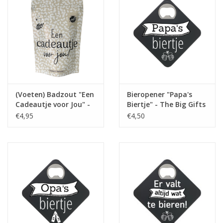
(Voeten) Badzout "Een
Bieropener "Papa's
Cadeautje voor Jou" -
Biertje" - The Big Gifts
The Big Gifts
€4,95
€4,50