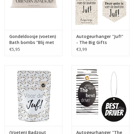
Gondeldoosje (voeten)
Autogeurhanger "Juf!"
Bath bombs "Blij met
- The Big Gifts
een Vriendin zoals jij" -
€5,95
€3,99
The Big Gifts
(Voeten) Badzout
Autogeurhanger "The