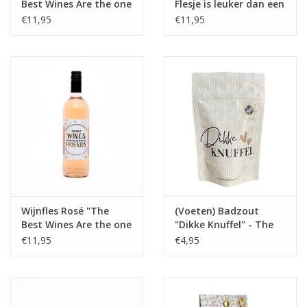
Best Wines Are the one
Flesje is leuker dan een
we drink with Friends"
Appje!" - The Big Gifts
€11,95
€11,95
- The Big Gifts
Wijnfles Rosé "The
(Voeten) Badzout
Best Wines Are the one
"Dikke Knuffel" - The
we drink with Friends"
Big Gifts
€11,95
€4,95
- The Big Gifts