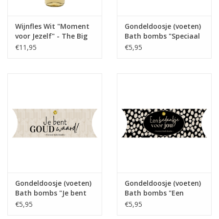
Wijnfles Wit "Moment
Gondeldoosje (voeten)
voor Jezelf" - The Big
Bath bombs "Speciaal
Gifts
voor jou" - The Big
€11,95
€5,95
Gifts
Gondeldoosje (voeten)
Gondeldoosje (voeten)
Bath bombs "Je bent
Bath bombs "Een
GOUD waard!" - The
bedankje voor jou" -
€5,95
€5,95
Big Gifts
The Big Gifts