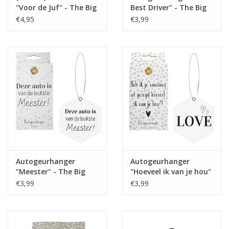
"Voor de Juf" - The Big
Best Driver" - The Big
Gifts
Gifts
€4,95
€3,99
Autogeurhanger
Autogeurhanger
"Meester" - The Big
"Hoeveel ik van je hou"
Gifts
- The Big Gifts
€3,99
€3,99