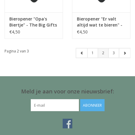
Bieropener "Opa's
Bieropener "Er valt
Biertje" - The Big Gifts
altijd wat te bieren" -
The Big Gifts
€4,50
€4,50
Pagina 2 van 3
1
2
3
Meld je aan voor onze nieuwsbrief:
ABONNEER