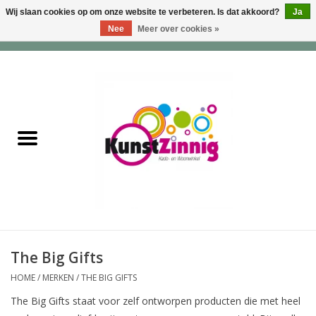
Wij slaan cookies op om onze website te verbeteren. Is dat akkoord?
Ja
Nee
Meer over cookies »
0 Artikelen - €0,00
Home
Servies
Wonen & Lifestyle
Geuren & Zepen
HappySoaps & Shampoo
Bars
The Big Gifts
HOME
/
MERKEN
/
THE BIG GIFTS
Tassen & Portemonnees
The Big Gifts staat voor zelf ontworpen producten die met heel