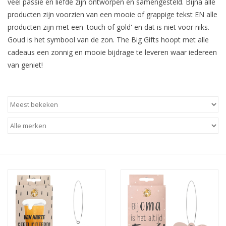
veel passie en liefde zijn ontworpen en samengesteld. Bijna alle
Baby & Kids
producten zijn voorzien van een mooie of grappige tekst EN alle
producten zijn met een 'touch of gold' en dat is niet voor niks.
Kinderen
Goud is het symbool van de zon. The Big Gifts hoopt met alle
cadeaus een zonnig en mooie bijdrage te leveren waar iedereen
Cadeauboeken
van geniet!
Stationery & Gifts
Sieraden
Hebbedingen
Thee, Koffie & wat Lekkers
Wenskaarten