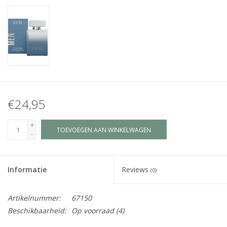
Juf & Meester Cadeaus
Brievenbus Kadootjes
Kadobonnen
Geslaagd!
€24,95
Merken
+
TOEVOEGEN AAN WINKELWAGEN
-
Informatie
Reviews
(0)
Artikelnummer:
67150
Beschikbaarheid:
Op voorraad
(4)