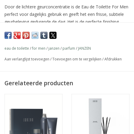
Door de lichtere geurconcentratie is de Eau de Toilette For Men
perfect voor dagelijks gebruik en geeft het een frisse, subtiele
geurbeleving gedurende de dag. Het is de perfecte finishing
touch tijdens het klaarmaken voor een tijdloze & stijlvolle
geurbeleving.
Verfrissend, karakteristiek en verleidelijk. Deze geur is een
eau de toilette
/
for men
/
janzen
/
parfum
/
JANZEN
levendige compositie met een breed scala aan accenten. De
Aan verlanglijst toevoegen
/
Toevoegen om te vergelijken
/
Afdrukken
energieke bergamot in combinatie met de sensuele tonen van
cederhout worden aangevuld met zoete citrus, kruidige
nootmuskaat en charmante musk.
Gerelateerde producten
Eau de Toilette, 50 ml
Gebruik:
Spray de Eau de Toilette op de huid
Laat deze enkele seconden intrekken
Ingrediënten: