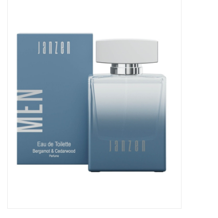
Baby & Kids
Kinderen
Cadeauboeken
Stationery & Gifts
Sieraden
Hebbedingen
Thee, Koffie & wat Lekkers
Wenskaarten