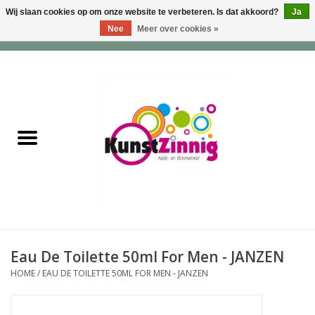
Wij slaan cookies op om onze website te verbeteren. Is dat akkoord?
Ja
Nee
Meer over cookies »
0 Artikelen - €0,00
Home
Servies
Wonen & Lifestyle
Geuren & Zepen
HappySoaps & Shampoo
Bars
Eau De Toilette 50ml For Men - JANZEN
HOME
/
EAU DE TOILETTE 50ML FOR MEN - JANZEN
Tassen & Portemonnees