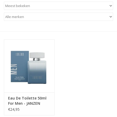
Baby & Kids
Kinderen
Cadeauboeken
Stationery & Gifts
Sieraden
Hebbedingen
Thee, Koffie & wat Lekkers
Eau De Toilette 50ml
For Men - JANZEN
Wenskaarten
€24,95