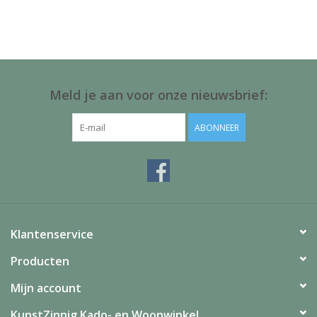
Juf & Meester Cadeaus
Brievenbus Kadootjes
Kadobonnen
Meld je aan voor onze nieuwsbrief:
Geslaagd!
ABONNEER
Merken
Klantenservice
Producten
Mijn account
KunstZinnig Kado- en Woonwinkel