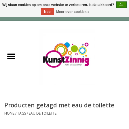
Wij slaan cookies op om onze website te verbeteren. Is dat akkoord?
Ja
Nee
Meer over cookies »
0 Artikelen - €0,00
Home
Servies
Wonen & Lifestyle
Geuren & Zepen
HappySoaps & Shampoo
Bars
Producten getagd met eau de toilette
HOME
/
TAGS
/
EAU DE TOILETTE
Tassen & Portemonnees