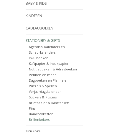
BABY & KIDS
KINDEREN
CADEAUBOEKEN
STATIONERY & GIFTS
Agenda's, Kalenders en
Scheurkalenders
Invulboeken
Kaftpapier & Inpakpapier
Notitieboeken & Adresboeken
Pennen en meer
Dagboeken en Planners
Puzzels & Spellen
Verjaardagskalender
Stickers & Posters
Briefpapier & Kaartensets
Pins
Bouwpakketten
Brillenkokers
SIERADEN