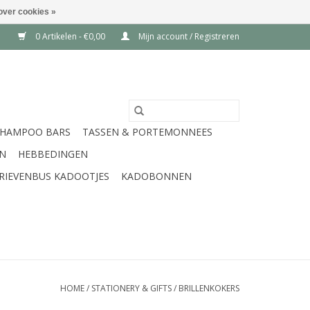
over cookies »
0 Artikelen - €0,00
Mijn account / Registreren
SHAMPOO BARS
TASSEN & PORTEMONNEES
EN
HEBBEDINGEN
RIEVENBUS KADOOTJES
KADOBONNEN
HOME
/
STATIONERY & GIFTS
/
BRILLENKOKERS