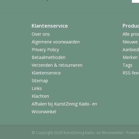
Klantenservice
Produ
Over ons
Alle pro
Algemene voorwaarden
Nieuwe 
Privacy Policy
Aanbied
Betaalmethoden
Merken
Verzenden & retourneren
Tags
Klantenservice
RSS-fee
Sitemap
Links
Klachten
Afhalen bij KunstZinnig Kado- en
Woonwinkel
© Copyright 2026 KunstZinnig Kado- en Woonwinkel - Power