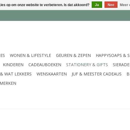
kies op om onze website te verbeteren. Is dat akkoord?
Ja
Nee
Meer 
IES
WONEN & LIFESTYLE
GEUREN & ZEPEN
HAPPYSOAPS & 
KINDEREN
CADEAUBOEKEN
STATIONERY & GIFTS
SIERAD
 & WAT LEKKERS
WENSKAARTEN
JUF & MEESTER CADEAUS
B
MERKEN