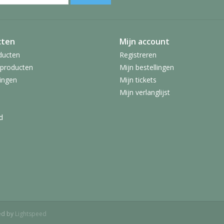
cten
Mijn account
ducten
Registreren
producten
Mijn bestellingen
ingen
Mijn tickets
Mijn verlanglijst
d
ed by
Lightspeed