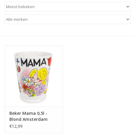
Baby & Kids
Kinderen
Cadeauboeken
Stationery & Gifts
Sieraden
Hebbedingen
Thee, Koffie & wat Lekkers
Beker Mama 0,5l -
Blond Amsterdam
Wenskaarten
€12,99