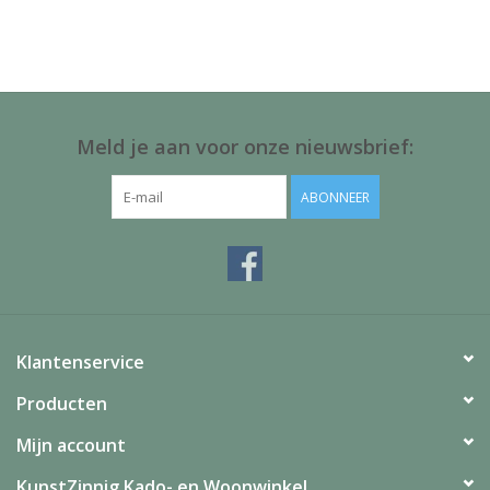
Juf & Meester Cadeaus
Brievenbus Kadootjes
Kadobonnen
Meld je aan voor onze nieuwsbrief:
Geslaagd!
ABONNEER
Merken
Klantenservice
Producten
Mijn account
KunstZinnig Kado- en Woonwinkel