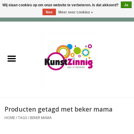
Wij slaan cookies op om onze website te verbeteren. Is dat akkoord?
Ja
Nee
Meer over cookies »
0 Artikelen - €0,00
Home
Servies
Wonen & Lifestyle
Geuren & Zepen
HappySoaps & Shampoo
Bars
Producten getagd met beker mama
HOME
/
TAGS
/
BEKER MAMA
Tassen & Portemonnees