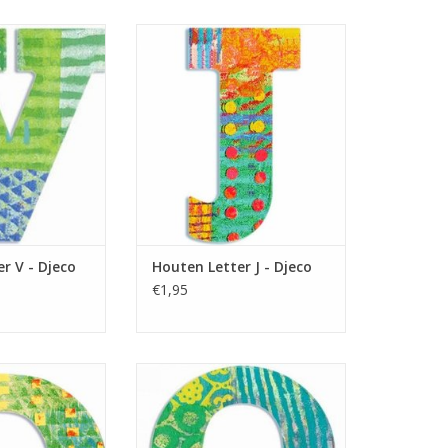
en Letter uit de
Gekleurde Houten Letter uit de
 Leuk om op een
serie Peacock. Leuk om op een
ur te plakken,
Slaapkamer deur te plakken,
e te versieren.
maar ook om mee te versieren.
N WINKELWAGEN
TOEVOEGEN AAN WINKELWAGEN
r V - Djeco
Houten Letter J - Djeco
€1,95
en Letter uit de
Gekleurde Houten Letter uit de
 Leuk om op een
serie Peacock. Leuk om op een
ur te plakken,
Slaapkamer deur te plakken,
e te versieren.
maar ook om mee te versieren.