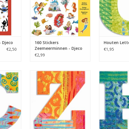
NKELWAGEN
TOEVOEGEN AA
beloningsstickers.
TOEVOEGEN AAN WINKELWAGEN
- Djeco
160 Stickers
Houten Lette
Zeemeerminnen - Djeco
€2,50
€1,95
€2,99
ter uit de
Gekleurde Houten Letter uit de
Gekleurde Hout
 om op een
serie Peacock. Leuk om op een
serie Peacock.
 plakken,
Slaapkamer deur te plakken,
Slaapkamer de
versieren.
maar ook om mee te versieren.
maar ook om me
NKELWAGEN
TOEVOEGEN AAN WINKELWAGEN
TOEVOEGEN AA