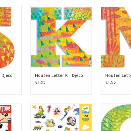
ter uit de
Gekleurde Houten Letter uit de
Gekleurde Hout
 om op een
serie Peacock. Leuk om op een
serie Peacock.
 plakken,
Slaapkamer deur te plakken,
Slaapkamer de
versieren.
maar ook om mee te versieren.
maar ook om me
NKELWAGEN
TOEVOEGEN AAN WINKELWAGEN
TOEVOEGEN AA
- Djeco
Houten Letter K - Djeco
Houten Lette
€1,95
€1,95
os voor op
Lekker stickers plakken op je
Gekleurde Hout
os zijn
eigen gemaakte kunstwerk. Niets
serie Peacock.
st en niet
leukers dan je eigen vrolijke
Slaapkamer de
e huid.
decoratie maken. Deze stickers
maar ook om me
zijn ook goed te gebruiken als