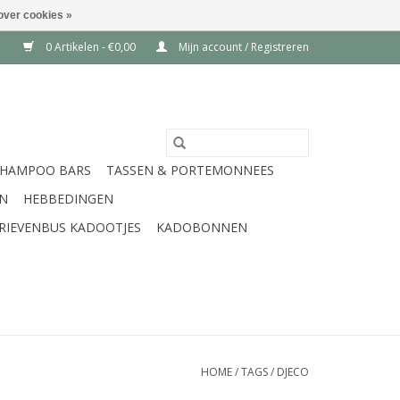
over cookies »
0 Artikelen - €0,00
Mijn account / Registreren
SHAMPOO BARS
TASSEN & PORTEMONNEES
EN
HEBBEDINGEN
RIEVENBUS KADOOTJES
KADOBONNEN
HOME
/
TAGS
/
DJECO