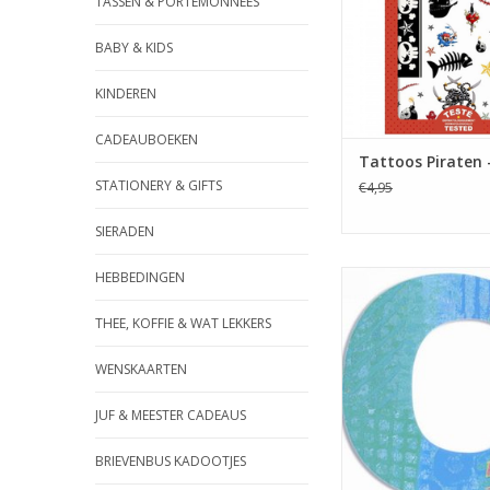
TASSEN & PORTEMONNEES
TOEVOEGEN AAN WI
BABY & KIDS
KINDEREN
CADEAUBOEKEN
Tattoos Piraten 
STATIONERY & GIFTS
€4,95
SIERADEN
HEBBEDINGEN
Gekleurde Houten Let
serie Peacock. Leuk
Slaapkamer deur te
THEE, KOFFIE & WAT LEKKERS
maar ook om mee te 
WENSKAARTEN
TOEVOEGEN AAN WI
JUF & MEESTER CADEAUS
BRIEVENBUS KADOOTJES