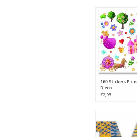
Vrolijke prinsessenst
het merk Djeco. Le
kunstwerkjes mee op t
maar ook te gebru
beloningsstick
TOEVOEGEN AAN WI
160 Stickers Prins
Djeco
€2,95
Gekleurde Houten Let
serie Peacock. Leuk
Slaapkamer deur te
maar ook om mee te 