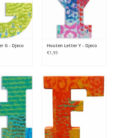
N WINKELWAGEN
TOEVOEGEN AAN WINKELWAGEN
r G - Djeco
Houten Letter Y - Djeco
€1,95
en Letter uit de
Gekleurde Houten Letter uit de
 Leuk om op een
serie Peacock. Leuk om op een
ur te plakken,
Slaapkamer deur te plakken,
e te versieren.
maar ook om mee te versieren.
N WINKELWAGEN
TOEVOEGEN AAN WINKELWAGEN