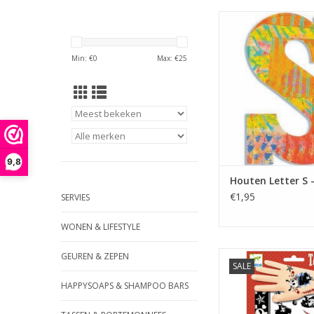
Gekleurde Houten Let
serie Peacock. Leuk
Slaapkamer deur te
Min: €
0
Max: €
25
maar ook om mee te 
TOEVOEGEN AAN WI
9,8
Houten Letter S 
€1,95
SERVIES
WONEN & LIFESTYLE
Stoere Piraten tatto
GEUREN & ZEPEN
SALE
de huid. De tatto
dermatologisch gete
HAPPYSOAPS & SHAMPOO BARS
schadelijk voor d