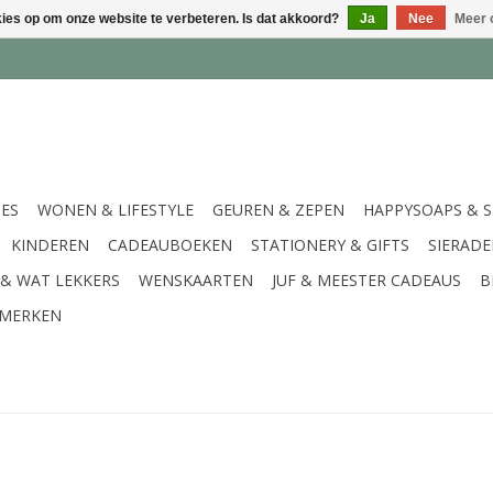
kies op om onze website te verbeteren. Is dat akkoord?
Ja
Nee
Meer 
IES
WONEN & LIFESTYLE
GEUREN & ZEPEN
HAPPYSOAPS & 
KINDEREN
CADEAUBOEKEN
STATIONERY & GIFTS
SIERAD
 & WAT LEKKERS
WENSKAARTEN
JUF & MEESTER CADEAUS
B
MERKEN