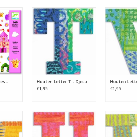
ickers van
Gekleurde Houten Letter uit de
Gekleurde Hout
uk om je
serie Peacock. Leuk om op een
serie Peacock.
e vrolijken,
Slaapkamer deur te plakken,
Slaapkamer de
iken als
maar ook om mee te versieren.
maar ook om me
ers.
TOEVOEGEN AAN WINKELWAGEN
TOEVOEGEN AA
NKELWAGEN
es -
Houten Letter T - Djeco
Houten Lette
€1,95
€1,95
ter uit de
Gekleurde Houten Letter uit de
Gekleurde Hout
 om op een
serie Peacock. Leuk om op een
serie Peacock.
 plakken,
Slaapkamer deur te plakken,
Slaapkamer de
versieren.
maar ook om mee te versieren.
maar ook om me