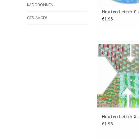
KADOBONNEN
Houten Letter C 
GESLAAGD!
€1,95
Gekleurde Houten Let
serie Peacock. Leuk
Slaapkamer deur te
maar ook om mee te 
TOEVOEGEN AAN WI
Houten Letter X 
€1,95