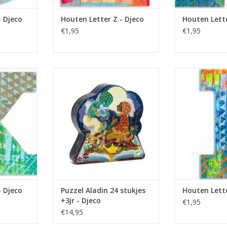
- Djeco
Houten Letter Z - Djeco
Houten Lette
€1,95
€1,95
ter uit de
Puzzel Aladin 24 stukjes +3jr -
Gekleurde Hout
 om op een
Djeco
serie Peacock.
 plakken,
Slaapkamer de
TOEVOEGEN AAN WINKELWAGEN
versieren.
maar ook om me
NKELWAGEN
TOEVOEGEN AA
- Djeco
Puzzel Aladin 24 stukjes
Houten Lette
+3jr - Djeco
€1,95
€14,95