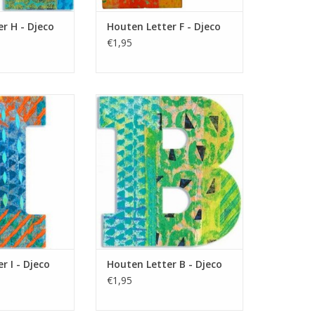
r H - Djeco
Houten Letter F - Djeco
€1,95
en Letter uit de
Gekleurde Houten Letter uit de
 Leuk om op een
serie Peacock. Leuk om op een
ur te plakken,
Slaapkamer deur te plakken,
e te versieren.
maar ook om mee te versieren.
N WINKELWAGEN
TOEVOEGEN AAN WINKELWAGEN
r I - Djeco
Houten Letter B - Djeco
€1,95