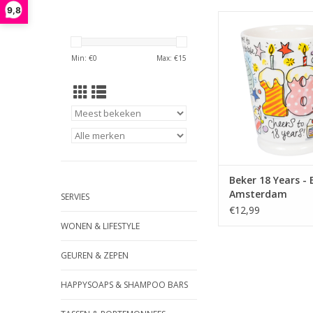
9,8
18 jaar is een bijzond
en altijd een reden
feestje. Verras de ja
Min: €
0
Max: €
15
vernieuwde XL beker. 
hoeft daar niet allee
in :-).
TOEVOEGEN AAN WI
Beker 18 Years - 
Amsterdam
SERVIES
€12,99
WONEN & LIFESTYLE
GEUREN & ZEPEN
HAPPYSOAPS & SHAMPOO BARS