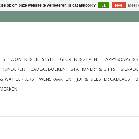
kies op om onze website te verbeteren. Is dat akkoord?
Ja
Nee
Meer 
IES
WONEN & LIFESTYLE
GEUREN & ZEPEN
HAPPYSOAPS & 
KINDEREN
CADEAUBOEKEN
STATIONERY & GIFTS
SIERAD
 & WAT LEKKERS
WENSKAARTEN
JUF & MEESTER CADEAUS
B
MERKEN