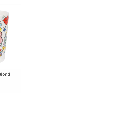
ere leeftijd
 voor een
rige met de
En vanaf nu
n maar thee
NKELWAGEN
Blond