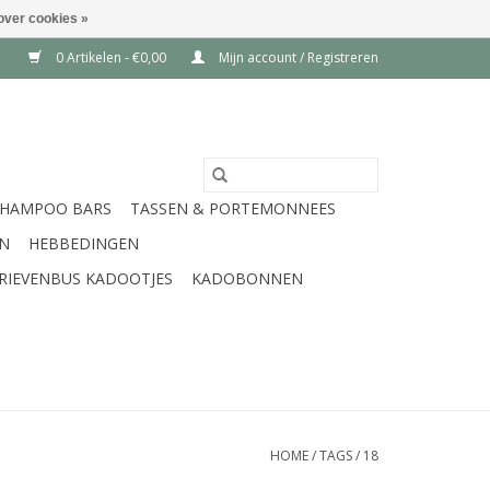
over cookies »
0 Artikelen - €0,00
Mijn account / Registreren
SHAMPOO BARS
TASSEN & PORTEMONNEES
EN
HEBBEDINGEN
RIEVENBUS KADOOTJES
KADOBONNEN
HOME
/
TAGS
/
18