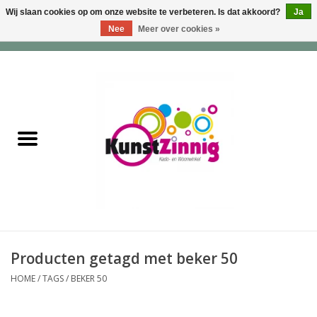
Wij slaan cookies op om onze website te verbeteren. Is dat akkoord?
Ja
Nee
Meer over cookies »
0 Artikelen - €0,00
Home
Servies
Wonen & Lifestyle
Geuren & Zepen
HappySoaps & Shampoo
Bars
Producten getagd met beker 50
HOME
/
TAGS
/
BEKER 50
Tassen & Portemonnees