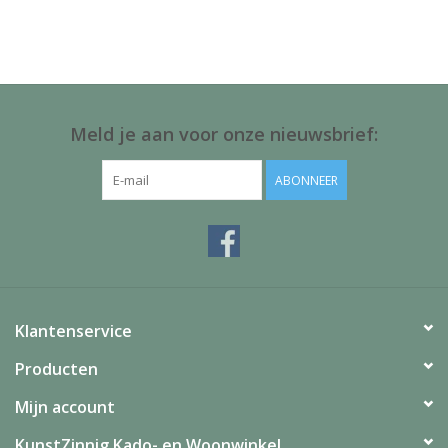
Juf & Meester Cadeaus
Brievenbus Kadootjes
Kadobonnen
Meld je aan voor onze nieuwsbrief:
Geslaagd!
ABONNEER
Merken
Klantenservice
Producten
Mijn account
KunstZinnig Kado- en Woonwinkel