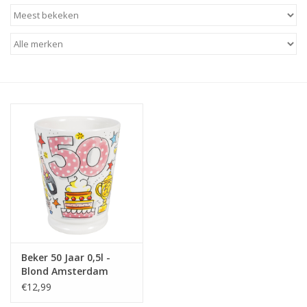
Baby & Kids
Kinderen
Cadeauboeken
Stationery & Gifts
Sieraden
Hebbedingen
Thee, Koffie & wat Lekkers
Beker 50 Jaar 0,5l -
Blond Amsterdam
Wenskaarten
€12,99