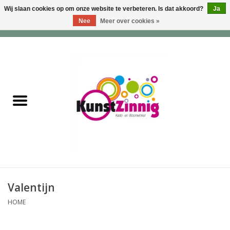
Wij slaan cookies op om onze website te verbeteren. Is dat akkoord?
Ja
Nee
Meer over cookies »
0 Artikelen - €0,00
Home
Servies
Wonen & Lifestyle
Geuren & Zepen
HappySoaps & Shampoo
Bars
Valentijn
HOME
Tassen & Portemonnees