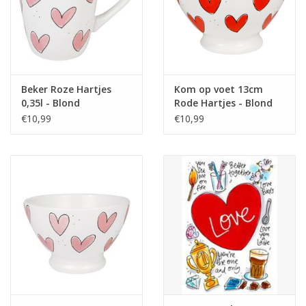
Beker Roze Hartjes
Kom op voet 13cm
0,35l - Blond
Rode Hartjes - Blond
Amsterdam
Amsterdam
€10,99
€10,99