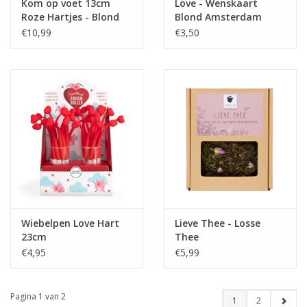
Kom op voet 13cm
Love - Wenskaart
Roze Hartjes - Blond
Blond Amsterdam
Amsterdam
€10,99
€3,50
Wiebelpen Love Hart
Lieve Thee - Losse
23cm
Thee
€4,95
€5,99
Pagina 1 van 2
1
2