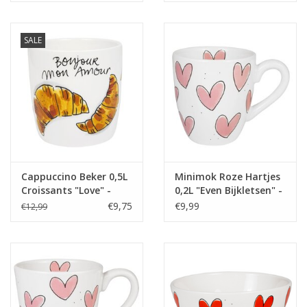
SALE
Cappuccino Beker 0,5L
Minimok Roze Hartjes
Croissants "Love" -
0,2L "Even Bijkletsen" -
Blond Amsterdam
Blond Amsterdam
€9,75
€9,99
€12,99