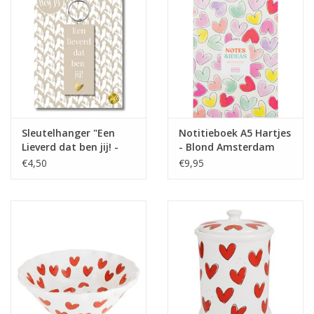
Sleutelhanger "Een
Notitieboek A5 Hartjes
Lieverd dat ben jij! -
- Blond Amsterdam
The Big Gifts
€4,50
€9,95