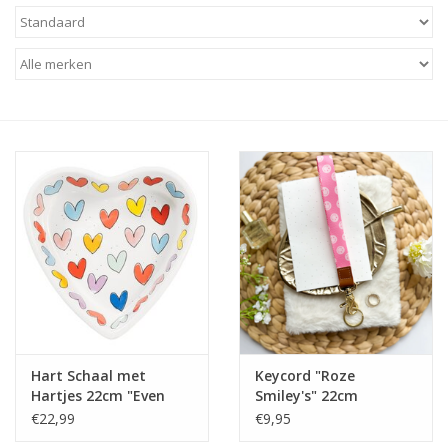
Baby & Kids
Kinderen
Cadeauboeken
Stationery & Gifts
Sieraden
Hebbedingen
Thee, Koffie & wat Lekkers
Hart Schaal met
Keycord "Roze
Hartjes 22cm "Even
Smiley's" 22cm
Wenskaarten
Bijkletsen" - Blond
€22,99
€9,95
Amsterdam