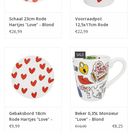
Schaal 23cm Rode
Voorraadpot
Hartjes "Love" - Blond
12,5x17cm Rode
Amsterdam
Hartjes "Love" - Blond
€26,99
€22,99
Amsterdam
SALE
Gebaksbord 18cm
Beker 0,35L Monsieur
Rode Hartjes "Love" -
"Love" - Blond
Blond Amsterdam
Amsterdam
€9,99
€8,25
€10,99