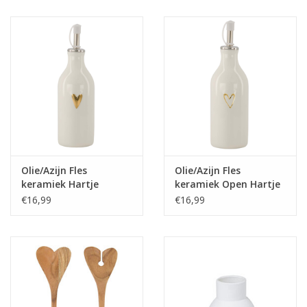
Juf & Meester Cadeaus
Brievenbus Kadootjes
Kadobonnen
Geslaagd!
Merken
Olie/Azijn Fles
Olie/Azijn Fles
keramiek Hartje
keramiek Open Hartje
wit/goud - Zusss
wit/goud - Zusss
€16,99
€16,99