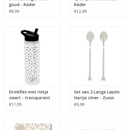
goud - Räder
Räder
€9,99
€12,99
Drinkfles met rietje
Set van 2 Lange Lepels
zwart - transparant
Hartje zilver - Zusss
met hartjes patroon -
€11,95
€9,99
Zoedt