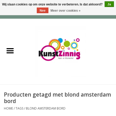
Wij slaan cookies op om onze website te verbeteren. Is dat akkoord?
Ja
Nee
Meer over cookies »
0 Artikelen - €0,00
Home
Servies
Wonen & Lifestyle
Geuren & Zepen
HappySoaps & Shampoo
Bars
Producten getagd met blond amsterdam
bord
Tassen & Portemonnees
HOME
/
TAGS
/
BLOND AMSTERDAM BORD