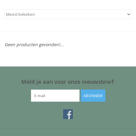
Baby & Kids
Kinderen
Cadeauboeken
Geen producten gevonden!...
Stationery & Gifts
Sieraden
Meld je aan voor onze nieuwsbrief:
Hebbedingen
ABONNEER
Thee, Koffie & wat Lekkers
Wenskaarten