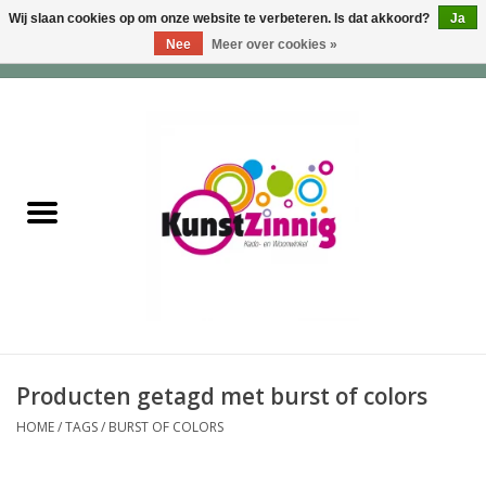
Wij slaan cookies op om onze website te verbeteren. Is dat akkoord?
Ja
Nee
Meer over cookies »
0 Artikelen - €0,00
Home
Servies
Wonen & Lifestyle
Geuren & Zepen
HappySoaps & Shampoo
Bars
Producten getagd met burst of colors
HOME
/
TAGS
/
BURST OF COLORS
Tassen & Portemonnees